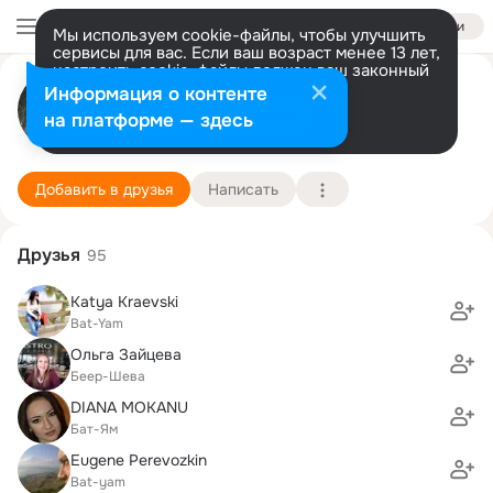
Войти
Мы используем cookie-файлы, чтобы улучшить
сервисы для вас. Если ваш возраст менее 13 лет,
настроить cookie-файлы должен ваш законный
Александр Кругляк
представитель.
Больше информации
Информация о контенте
Разрешить все
Настроить
на платформе — здесь
Бат Ям
23 декабря (38 лет)
Школа "Орт Мельтон"
Подробнее
Добавить в друзья
Написать
Друзья
95
Katya Kraevski
Bat-Yam
Ольга Зайцева
Беер-Шева
DIANA MOKANU
Бат-Ям
Eugene Perevozkin
Bat-yam