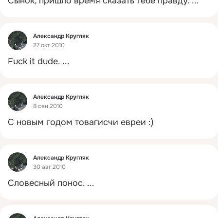
Сынок, пришло время сказать тебе правду.
 ...
Фид
Александр Кругляк
27 окт 2010
Fuck it dude.
 ...
Фид
Александр Кругляк
8 сен 2010
С новым годом товагисчи евреи :)
Фид
Александр Кругляк
30 авг 2010
Словесный понос.
 ...
Фид