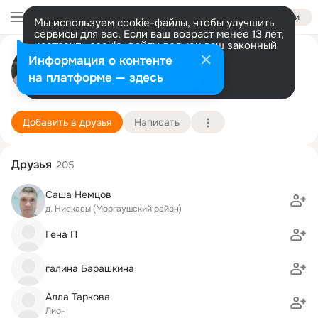
Войти
Мы используем cookie-файлы, чтобы улучшить
сервисы для вас. Если ваш возраст менее 13 лет,
настроить cookie-файлы должен ваш законный
АЛЕКСАНДР БАРАШКИН
представитель.
Больше информации
Информация о контенте
Разрешить все
Настроить
на платформе — здесь
МОСКВА
14 февраля (44 года)
Тойсинская школа
Подробнее
Добавить в друзья
Написать
Друзья
205
Саша Немцов
д. Нискасы (Моргаушский район)
Гена П
галина Барашкина
Алла Таркова
Лион