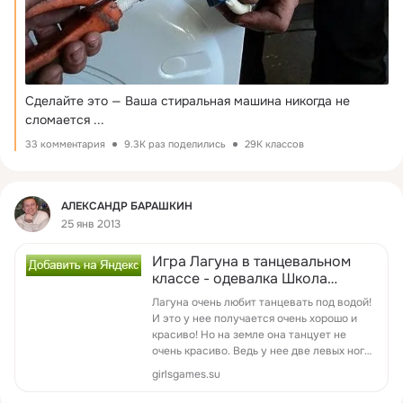
Сделайте это — Ваша стиральная машина никогда не 
сломается
 ...
33 комментария
9.3K раз поделились
29K классов
Фид
АЛЕКСАНДР БАРАШКИН
25 янв 2013
Игра Лагуна в танцевальном
классе - одевалка Школа
Монстров для девочек
Лагуна очень любит танцевать под водой!
И это у нее получается очень хорошо и
красиво! Но на земле она танцует не
очень красиво. Ведь у нее две левых ноги!
К тому же скоро будет выпускной в
girlsgames.su
Школе Монстров и поэтому Лагуна
начала заниматься в танцевальн...