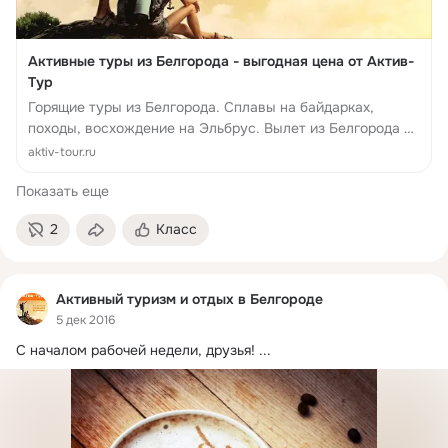
Активные туры из Белгорода - выгодная цена от Актив-
Тур
Горящие туры из Белгорода. Сплавы на байдарках,
походы, восхождение на Эльбрус. Вылет из Белгорода не
дорого, автобусные туры из Белгорода, экскурсионные
aktiv-tour.ru
Показать еще
2
Класс
Активный туризм и отдых в Белгороде
5 дек 2016
С началом рабочей недели, друзья!
 ...