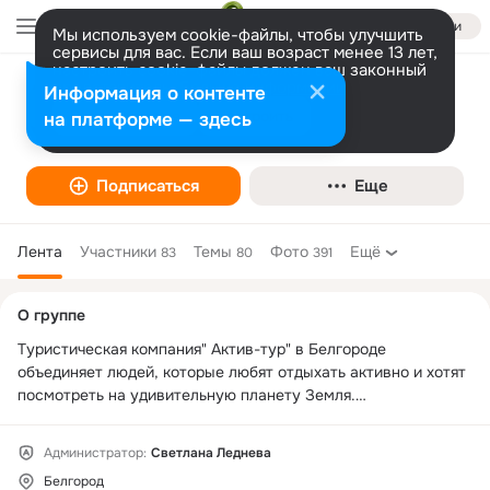
Войти
Мы используем cookie-файлы, чтобы улучшить
сервисы для вас. Если ваш возраст менее 13 лет,
настроить cookie-файлы должен ваш законный
представитель.
Больше информации
Информация о контенте
Активный туризм и отдых в Белгороде
Разрешить все
Настроить
на платформе — здесь
Подписаться
Еще
Лента
Участники
Темы
Фото
Ещё
83
80
391
Дополнительная
О группе
колонка
Туристическая компания" Актив-тур" в Белгороде 
объединяет людей, которые любят отдыхать активно и хотят 
посмотреть на удивительную планету Земля.

Мы организовываем незабываемый отдых!
Администратор:
Светлана Леднева
Белгород