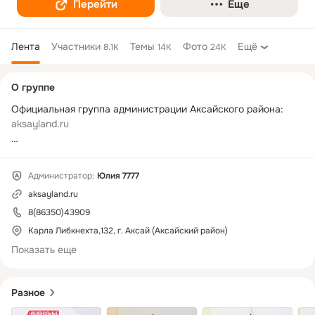
Перейти
Еще
Лента
Участники
Темы
Фото
Ещё
8.1K
14K
24K
Дополнительная
О группе
колонка
Официальная группа администрации Аксайского района: 
aksayland.ru
Администрация Аксайского района находится по адресу: 
Ростовская область, г. Аксай, ул. Карла Либкнехта, 132.

Администратор:
Юлия 7777
aksayland.ru
Режим работы: 

пн-чт.: 08-17.15 часов,

8(86350)43909
пт: 08-16 часов,

Карла Либкнехта,132, г. Аксай (Аксайский район)
Показать еще
Электронная почта: 
region@aksayland.ru
Телефон приемной: 8(86350)43909

Разное