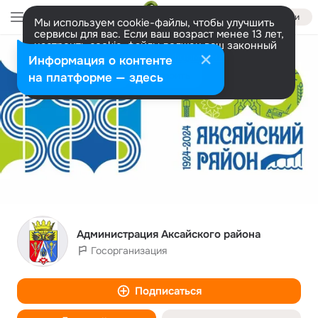
Войти
Мы используем cookie-файлы, чтобы улучшить
сервисы для вас. Если ваш возраст менее 13 лет,
настроить cookie-файлы должен ваш законный
представитель.
Больше информации
Информация о контенте
Разрешить все
Настроить
на платформе — здесь
Администрация Аксайского района
Госорганизация
Подписаться