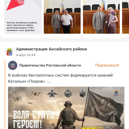
ПРАВИЛА ГРУППЫ:

Комментарий подлежит удалению, если:

-является поводом для разжигания дискриминации и 
конфликтов;

-содержит ложную информацию или вводит в заблуждение;

-содержит ненормативную лексику;

-является оскорбительным для других пользователей или 
Администрация Аксайского района
оскорбление направлено в адрес конкретного лица; 

вчера 14:49
-содержит размещение рекламы, ссылок на сторонние 
Подписаться
Правительство Ростовской области
ресурсы,

-голосовые сообщения,

В войсках беспилотных систем формируется казачий 
-спам.
батальон «Покров».
 ...