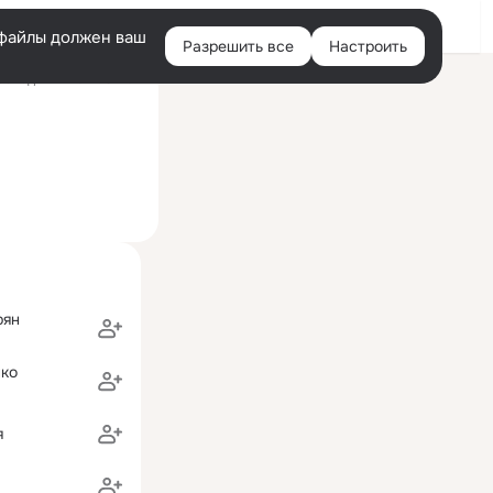
Войти
e-файлы должен ваш
Разрешить все
Настроить
Правая
оследний визит: 5 июн
колонка
рян
нко
я