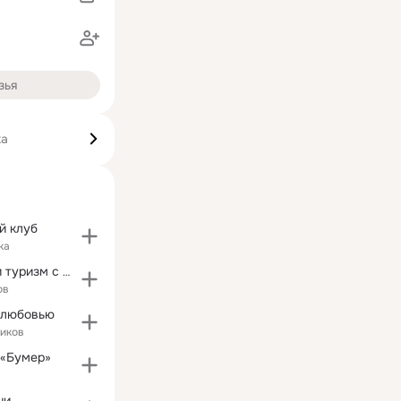
зья
ка
й клуб
ка
Путешествия и туризм с Море туров!
ов
 любовью
чиков
 «Бумер»
чи