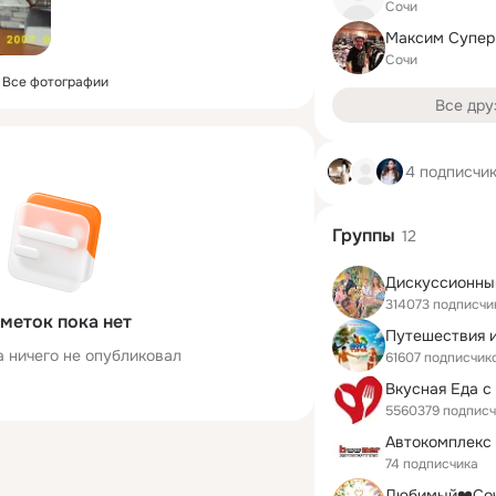
Сочи
Максим Супер
Сочи
Все фотографии
Все дру
4 подписчи
Группы
12
Дискуссионны
314073 подписчи
меток пока нет
а ничего не опубликовал
61607 подписчик
Вкусная Еда с
5560379 подпис
Автокомплекс
74 подписчика
Любимый❤️Со