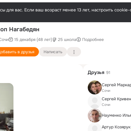
ы для вас. Если ваш возраст менее 13 лет, настроить cooki
П
оп Нагабедян
Сочи
15 декабря (48 лет)
25 школа
Подробнее
обавить в друзья
Написать
Друзья
91
Сергей Марка
Сочи
Сергей Криве
Сочи
Науменко Иль
Артур Козярук