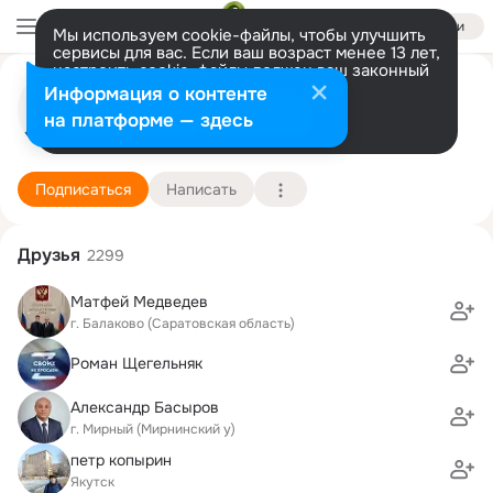
Войти
Мы используем cookie-файлы, чтобы улучшить
сервисы для вас. Если ваш возраст менее 13 лет,
настроить cookie-файлы должен ваш законный
Айсен Николаев
представитель.
Больше информации
Информация о контенте
Разрешить все
Настроить
на платформе — здесь
22 января (54 года)
Верхневилюйская респуб
Подробнее
Подписаться
Написать
Друзья
2299
Матфей Медведев
г. Балаково (Саратовская область)
Роман Щегельняк
Александр Басыров
г. Мирный (Мирнинский у)
петр копырин
Якутск