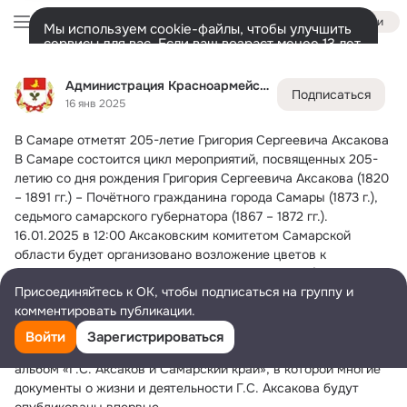
Войти
Мы используем cookie-файлы, чтобы улучшить
сервисы для вас. Если ваш возраст менее 13 лет,
настроить cookie-файлы должен ваш законный
Администрация Красноармейского района
представитель.
Больше информации
Администрация Красноармейского района
Подписаться
Разрешить все
Настроить
Лента
Участники
Темы
Фото
Ещё
2.6K
9.9K
23K
16 янв 2025
В Самаре отметят 205-летие Григория Сергеевича Аксакова
Дополнительная
колонка
Всё
9 966
Обсуждаемые
В Самаре состоится цикл мероприятий, посвященных 205-
летию со дня рождения Григория Сергеевича Аксакова (1820 
– 1891 гг.) – Почётного гражданина города Самары (1873 г.), 
седьмого самарского губернатора (1867 – 1872 гг.).
16.01.2025 в 12:00 Аксаковским комитетом Самарской 
области будет организовано возложение цветов к 
памятнику Г.С. Аксакову в Аксаковском сквере (Самара, на 
Присоединяйтесь к ОК, чтобы подписаться на группу и
пересечении улиц Фрунзе и Красноармейской).
комментировать публикации.
В 13:00 в Центральном государственном архиве Самарской 
области (ул. Мичурина, д. 58) состоится встреча с 
Войти
Зарегистрироваться
архивистами, готовящими к выходу юбилейную книгу-
альбом «Г.С. Аксаков и Самарский край», в которой многие 
документы о жизни и деятельности Г.С. Аксакова будут 