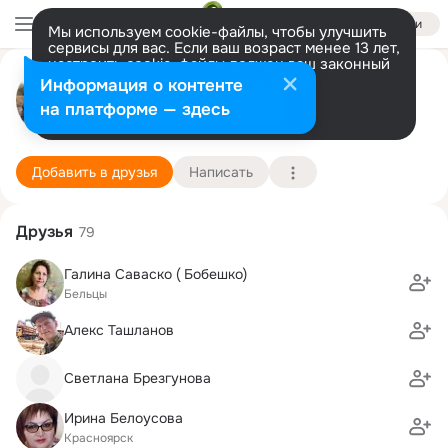
Войти
Мы используем cookie-файлы, чтобы улучшить
сервисы для вас. Если ваш возраст менее 13 лет,
настроить cookie-файлы должен ваш законный
Александр Комогорцев
представитель.
Больше информации
Информация о контенте
Разрешить все
Настроить
на платформе — здесь
Москва
14 июля
1168 школа
Подробнее
Добавить в друзья
Написать
Друзья
79
Галина Саваско ( Бобешко)
Бельцы
Алекс Ташланов
Светлана Брезгунова
Ирина Белоусова
Красноярск