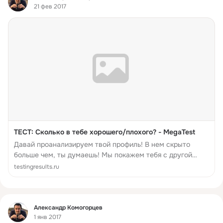
21 фев 2017
ТЕСТ: Сколько в тебе хорошего/плохого? - MegaTest
Давай проанализируем твой профиль! В нем скрыто
больше чем, ты думаешь! Мы покажем тебя с другой
стороны! Не терпится узнать результат? Просто нажми
testingresults.ru
сюда!
Фид
Александр Комогорцев
1 янв 2017